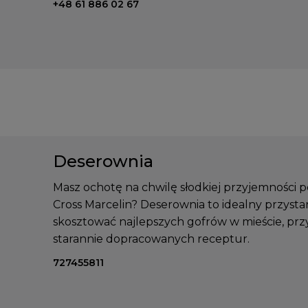
Telefon kontaktowy:
+48 61 886 02 67
Deserownia
Masz ochotę na chwilę słodkiej przyjemności
Cross Marcelin? Deserownia to idealny przys
skosztować najlepszych gofrów w mieście, 
starannie dopracowanych receptur.
Telefon kontaktowy:
727455811