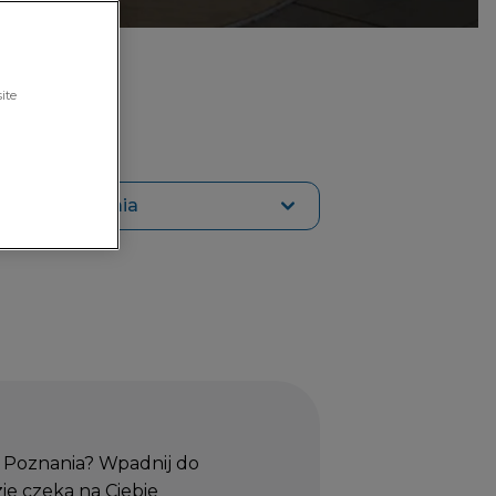
ite
Gastronomia
 Poznania? Wpadnij do
ie czeka na Ciebie