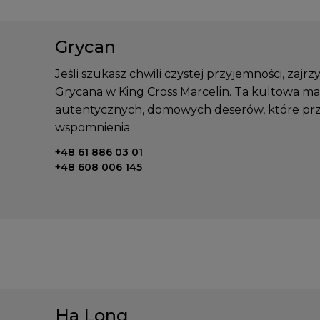
Grycan
Jeśli szukasz chwili czystej przyjemności, zajrz
Grycana w King Cross Marcelin. Ta kultowa m
autentycznych, domowych deserów, które prz
wspomnienia.
Telefon kontaktowy:
+48 61 886 03 01
+48 608 006 145
Ha Long