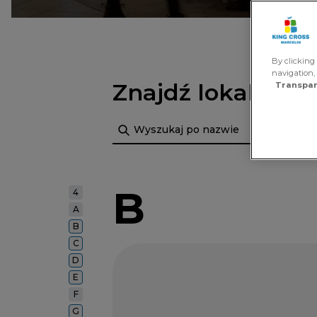
By clicking 
navigation,
Znajdź lokal
Transpar
Szukaj
B
4
A
B
C
D
E
F
G