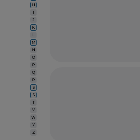
H
I
J
K
L
M
N
O
P
Q
R
S
Ś
T
V
W
Y
Z