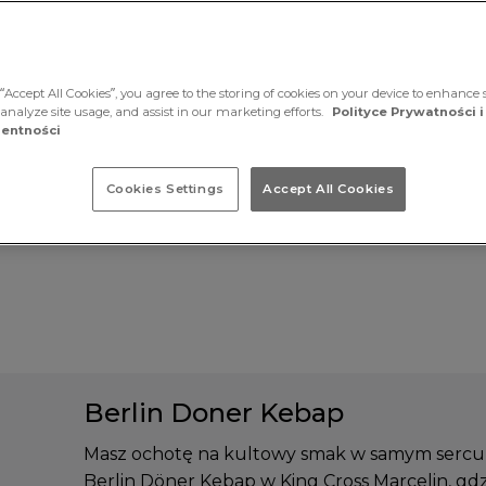
“Accept All Cookies”, you agree to the storing of cookies on your device to enhance s
 analyze site usage, and assist in our marketing efforts.
Polityce Prywatności i
entności
Cookies Settings
Accept All Cookies
Berlin Doner Kebap
Masz ochotę na kultowy smak w samym sercu
Berlin Döner Kebap w King Cross Marcelin, gdz