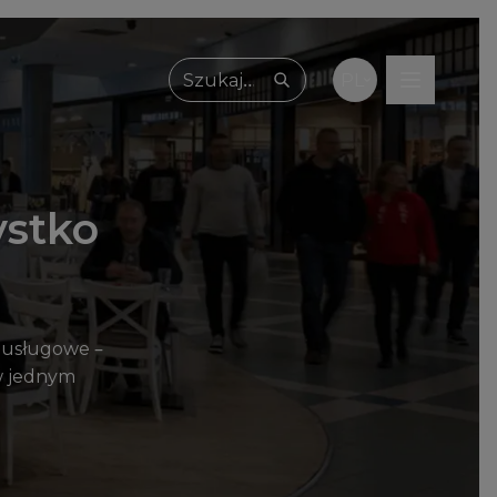
PL
Wpisz, czego szukasz
ystko
y usługowe –
w jednym