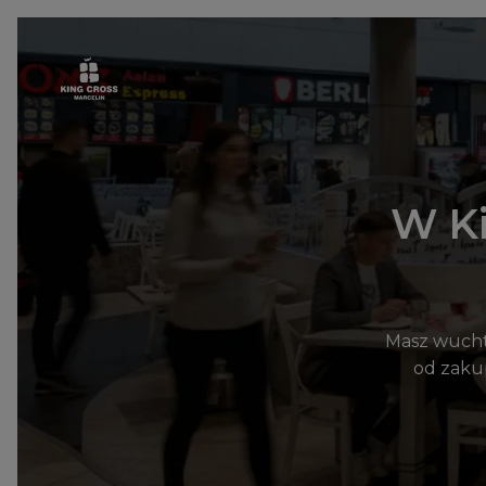
Przejdź do treści
W Ki
Masz wuchta
od zaku