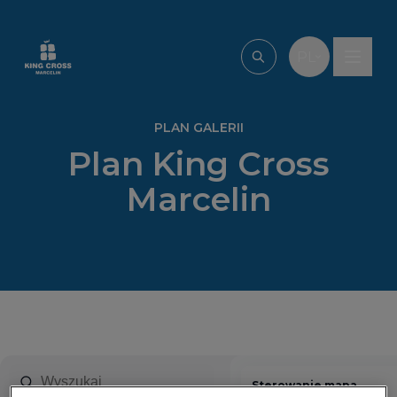
Przejdź do treści
PL
Wpisz, czego szu
PLAN GALERII
Plan King Cross
Marcelin