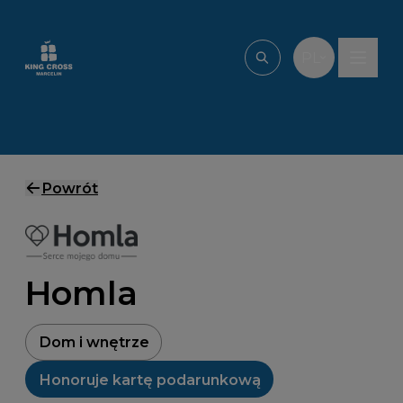
Przejdź do treści
PL
Wpisz, czego szu
Powrót
Homla
Dom i wnętrze
Honoruje kartę podarunkową