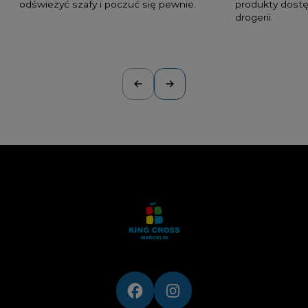
odświeżyć szafy i poczuć się pewnie.
produkty dostę
drogerii.