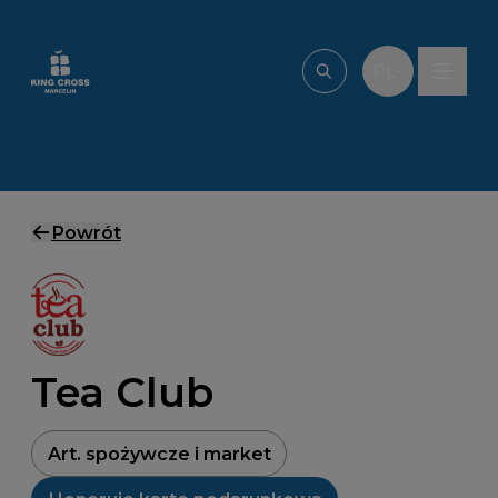
Przejdź do treści
PL
Wpisz, czego szu
Powrót
Tea Club
Art. spożywcze i market