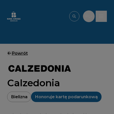
Przejdź do treści
PL
Wpisz, czego szu
Powrót
Calzedonia
Bielizna
Honoruje kartę podarunkową