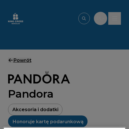
Przejdź do treści
PL
Wpisz, czego szu
Powrót
Pandora
Akcesoria i dodatki
Honoruje kartę podarunkową