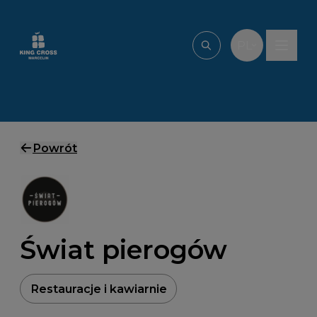
Przejdź do treści
PL
Wpisz, czego szu
Powrót
Świat pierogów
Restauracje i kawiarnie