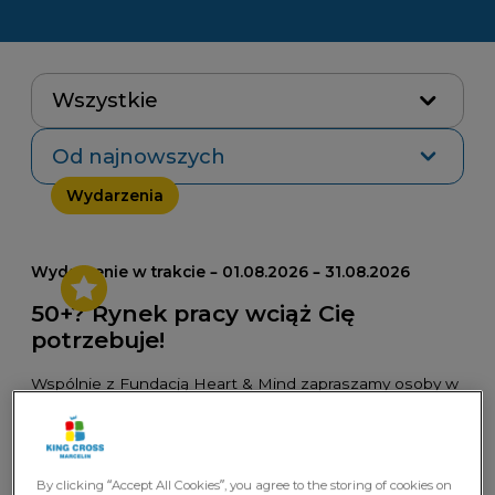
Wszystkie
Od najnowszych
Wydarzenia
Wydarzenie w trakcie – 01.08.2026 – 31.08.2026
50+? Rynek pracy wciąż Cię
potrzebuje!
Wspólnie z Fundacją Heart & Mind zapraszamy osoby w
wieku 50+ do udziału w bezpłatnej grupie wsparcia
online „Kariera 50Plus”.
Wydarzenia
By clicking “Accept All Cookies”, you agree to the storing of cookies on