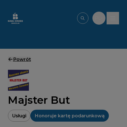
Przejdź do treści
PL
Wpisz, czego szu
Powrót
Majster But
Usługi
Honoruje kartę podarunkową