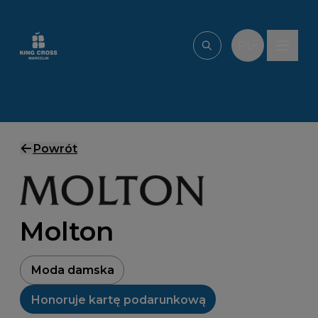
Przejdź do treści
PL
Wpisz, czego szu
Powrót
Molton
Moda damska
Honoruje kartę podarunkową