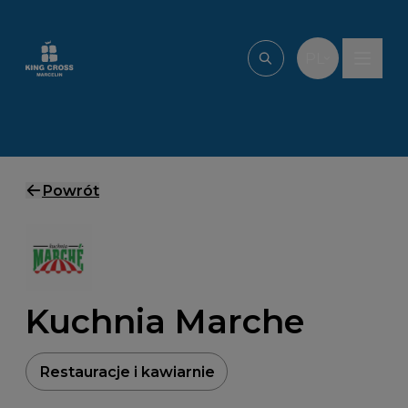
Przejdź do treści
PL
Wpisz, czego szu
Powrót
Kuchnia Marche
Restauracje i kawiarnie