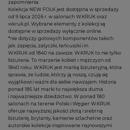
zapomnienia.
Kolekcja NEW FOLK jest dostępna w sprzedaży
od 9 lipca 2026 r. w salonach W.KRUK oraz
wkruk.pl. Wybrane elementy z kolekcji są
dostępne w sprzedaży wyłącznie online.
*nie dotyczy gotowych komponentów takich
jak: zapięcia, zatyczki, łańcuszki i in.
W.KRUK od 1840 na zawsze. W.KRUK to nie tylko
biżuteria. To marzenie kobiet i mężczyzn od
1840 roku. W.KRUK jest marką biżuteryjną, która
sprawia, że ludzie, którzy ją noszą, czują się
wyjątkowi i ważni dla siebie nawzajem. Historia
ponad 185 lat marki to największa duma
i najważniejsze dziedzictwo. W ponad 180
salonach na terenie Polski i Węgier W.KRUK
oferuje najwyższej jakości złotą i srebrną
biżuterię, brylanty, kamienie szlachetne oraz
autorskie kolekcje inspirowane najnowszymi