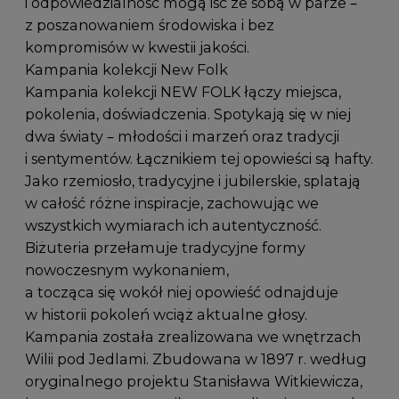
i odpowiedzialność mogą iść ze sobą w parze –
z poszanowaniem środowiska i bez
kompromisów w kwestii jakości.
Kampania kolekcji New Folk
Kampania kolekcji NEW FOLK łączy miejsca,
pokolenia, doświadczenia. Spotykają się w niej
dwa światy – młodości i marzeń oraz tradycji
i sentymentów. Łącznikiem tej opowieści są hafty.
Jako rzemiosło, tradycyjne i jubilerskie, splatają
w całość różne inspiracje, zachowując we
wszystkich wymiarach ich autentyczność.
Biżuteria przełamuje tradycyjne formy
nowoczesnym wykonaniem,
a tocząca się wokół niej opowieść odnajduje
w historii pokoleń wciąż aktualne głosy.
Kampania została zrealizowana we wnętrzach
Wilii pod Jedlami. Zbudowana w 1897 r. według
oryginalnego projektu Stanisława Witkiewicza,