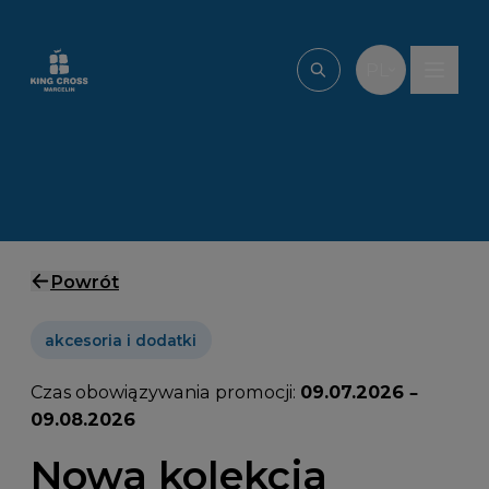
Przejdź do treści
PL
Wpisz, czego szu
Powrót
akcesoria i dodatki
Czas obowiązywania promocji:
09.07.2026 –
09.08.2026
Nowa kolekcja