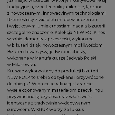
już miejsc w Europie, w którym kultywowane są
tradycyjne ręczne techniki jubilerskie, łączone
z nowoczesnymi, innowacyjnymi technologiami.
Rzemieślnicy z wieloletnim doświadczeniem
i wyjątkowymi umiejętnościami nadają biżuterii
szczególne znaczenie. Kolekcja NEW FOLK nosi
w sobie elementy z przeszłości, wykonane
w biżuterii dzięki nowoczesnym możliwościom.
Biżuterii towarzyszą jedwabne chusty,
wykonane w Manufakturze Jedwab Polski
w Milanówku.
Kruszec wykorzystany do produkcji biżuterii
NEW FOLK to srebro odzyskane i przywrócone
do obiegu*. W procesie rafinacji, starannie
wyselekcjonowanym materiałom z recyklingu
przywracane są czystość oraz właściwości
identyczne z tradycyjnie wydobywanym
surowcem. W.KRUK wierzy, że luksus