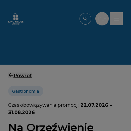
Przejdź do treści
PL
Wpisz, czego szu
Powrót
Gastronomia
Czas obowiązywania promocji:
22.07.2026 –
31.08.2026
Na Orzeźwienie